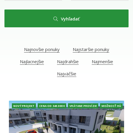
Vyhľadať
Najnovšie ponuky
Najstaršie ponuky
Najlacnejšie
Najdrahšie
Najmenšie
Najväčšie
NOVÝ PROJEKT
CENA OD 349.000 €
VRÁTANE PROVÍZIE
MOŽNOSŤ HÚ