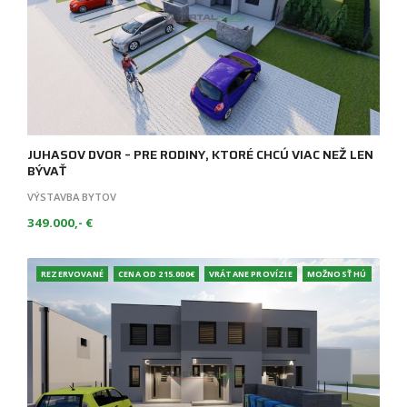
JUHASOV DVOR – PRE RODINY, KTORÉ CHCÚ VIAC NEŽ LEN
BÝVAŤ
VÝSTAVBA BYTOV
349.000,- €
REZERVOVANÉ
CENA OD 215.000€
VRÁTANE PROVÍZIE
MOŽNOSŤ HÚ