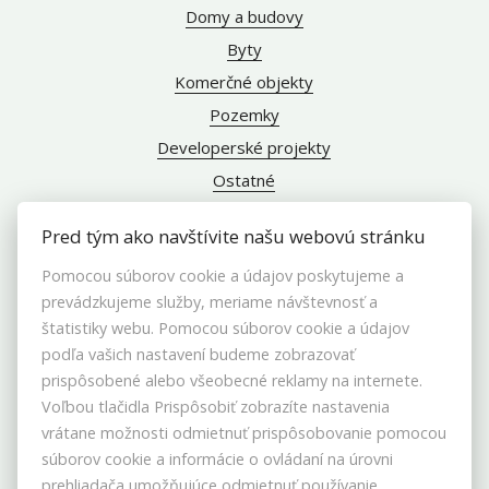
Domy a budovy
Byty
Komerčné objekty
Pozemky
Developerské projekty
Ostatné
Pred tým ako navštívite našu webovú stránku
Pomocou súborov cookie a údajov poskytujeme a
INFO
prevádzkujeme služby, meriame návštevnosť a
štatistiky webu. Pomocou súborov cookie a údajov
Makléri
podľa vašich nastavení budeme zobrazovať
Napíšte nám
prispôsobené alebo všeobecné reklamy na internete.
Voľbou tlačidla Prispôsobiť zobrazíte nastavenia
Kontakt
vrátane možnosti odmietnuť prispôsobovanie pomocou
Blog
súborov cookie a informácie o ovládaní na úrovni
Nastavenie cookies
prehliadača umožňujúce odmietnuť používanie