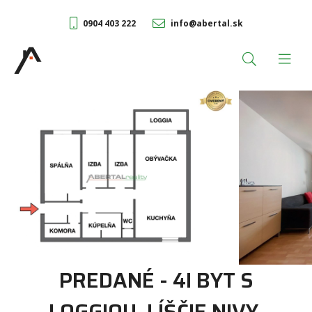
0904 403 222
info@abertal.sk
PREDANÉ - 4I BYT S
LOGGIOU, LÍŠČIE NIVY,