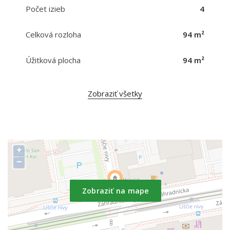
Počet izieb
4
Celková rozloha
94 m²
Úžitková plocha
94 m²
Zobraziť všetky
+
−
Zobraziť na mape