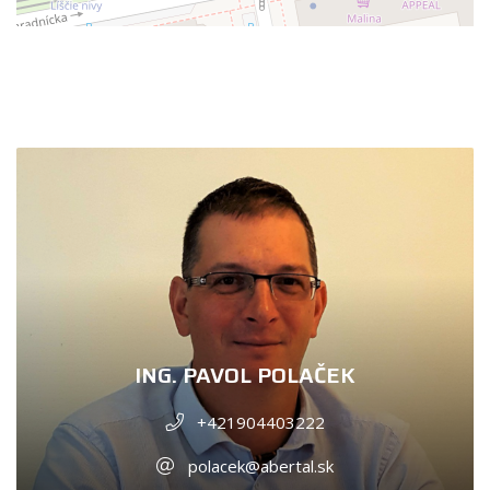
ING. PAVOL POLAČEK
+421904403222
polacek@abertal.sk