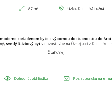
87 m²
Úzka, Dunajská Lužná
moderne zariadenom byte s výbornou dostupnosťou do Brati
ný,
svetlý 3-izbový byt
v novostavbe na Úzkej ulici v Dunajskej Luž
Čítať ďalej
Dohodnúť obhliadku
Poslať ponuku na e-mai