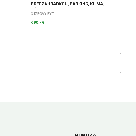
PREDZÁHRADKOU, PARKING, KLIMA,
ZÁLESIE
3-IZBOVÝ BYT
690,- €
PONUKA