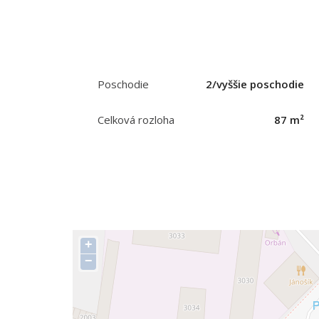
Poschodie
2/vyššie poschodie
Celková rozloha
87 m²
+
−