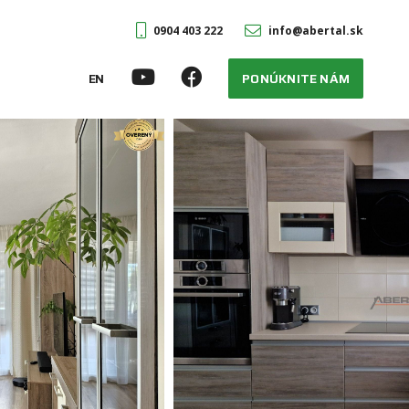
0904 403 222
info@abertal.sk
EN
PONÚKNITE NÁM