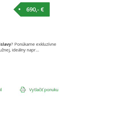
690,- €
slavy
? Ponúkame exkluzívne
nej, ideálny napr....
l
Vytlačiť ponuku