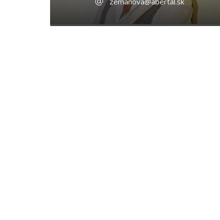
zemanova@abertal.sk