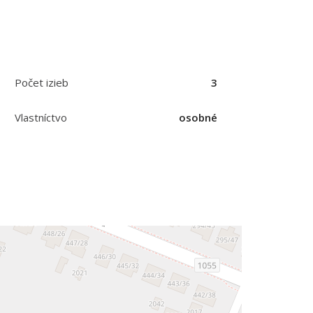
Počet izieb
3
Vlastníctvo
osobné