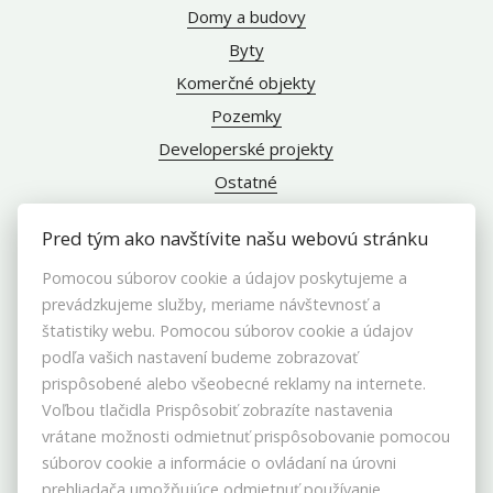
Domy a budovy
Byty
Komerčné objekty
Pozemky
Developerské projekty
Ostatné
Pred tým ako navštívite našu webovú stránku
Pomocou súborov cookie a údajov poskytujeme a
INFO
prevádzkujeme služby, meriame návštevnosť a
štatistiky webu. Pomocou súborov cookie a údajov
Makléri
podľa vašich nastavení budeme zobrazovať
Napíšte nám
prispôsobené alebo všeobecné reklamy na internete.
Voľbou tlačidla Prispôsobiť zobrazíte nastavenia
Kontakt
vrátane možnosti odmietnuť prispôsobovanie pomocou
Blog
súborov cookie a informácie o ovládaní na úrovni
Nastavenie cookies
prehliadača umožňujúce odmietnuť používanie