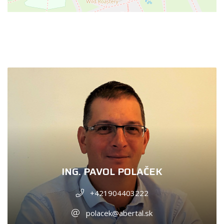
ING. PAVOL POLAČEK
+421904403222
polacek@abertal.sk