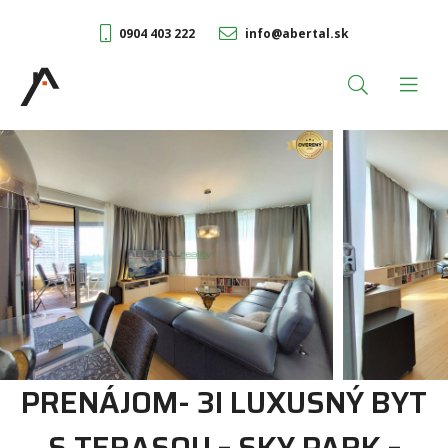
0904 403 222
info@abertal.sk
PRENÁJOM- 3I LUXUSNÝ BYT
S TERASOU – SKY PARK –