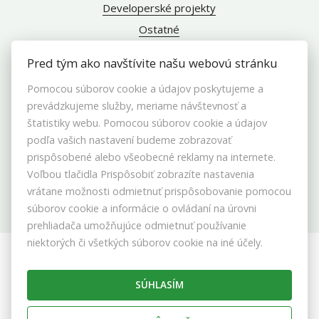
Developerské projekty
Ostatné
Pred tým ako navštívite našu webovú stránku
Pomocou súborov cookie a údajov poskytujeme a
INFO
prevádzkujeme služby, meriame návštevnosť a
štatistiky webu. Pomocou súborov cookie a údajov
Makléri
podľa vašich nastavení budeme zobrazovať
prispôsobené alebo všeobecné reklamy na internete.
Napíšte nám
Voľbou tlačidla Prispôsobiť zobrazíte nastavenia
Kontakt
vrátane možnosti odmietnuť prispôsobovanie pomocou
Blog
súborov cookie a informácie o ovládaní na úrovni
Nastavenie cookies
prehliadača umožňujúce odmietnuť používanie
niektorých či všetkých súborov cookie na iné účely.
© 2026 - ABERTAL REALITY s. r. o.
Stromová 13587/9A, Bratislava 831 01, E-mail: info@abertal.sk
SÚHLASÍM